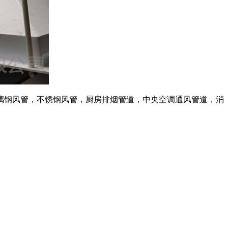
璃钢风管，不锈钢风管，厨房排烟管道，中央空调通风管道，消