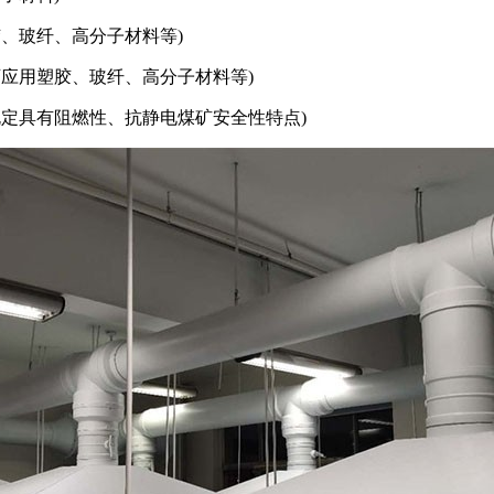
胶、玻纤、高分子材料等)
可应用塑胶、玻纤、高分子材料等)
规定具有阻燃性、抗静电煤矿安全性特点)