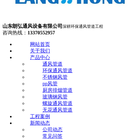
山东朗弘通风设备有限公司
深耕环保通风管道工程
咨询热线：
13370552957
网站首页
关于我们
产品中心
通风管道
环保通风管道
不锈钢风管
pp风管
厨房排烟管道
玻璃钢风管
螺旋通风管道
无花通风管道
工程案例
新闻动态
公司动态
常见问答