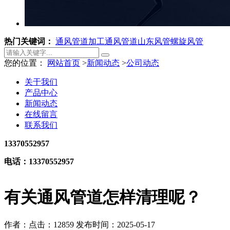
热门关键词：
通风管道加工
通风管道
山东风管
螺旋风管
您的位置：
网站首页
>
新闻动态
>
公司动态
关于我们
产品中心
新闻动态
在线留言
联系我们
13370552957
电话：13370552957
有关通风管道怎样清理呢？
作者：
点击：12859
发布时间：2025-05-17