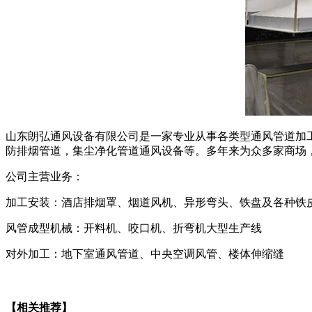
山东朗弘通风设备有限公司是一家专业从事各类型通风管道加
防排烟管道，集尘净化管道通风设备等。多年来为众多家商场
公司主营业务：
加工安装：酒店排烟罩、烟道风机、异形弯头、铁盘及各种铁
风管成型机械：开料机、咬口机、折弯机大型生产线
对外加工：地下室通风管道、中央空调风管、楼体伸缩缝
【相关推荐】