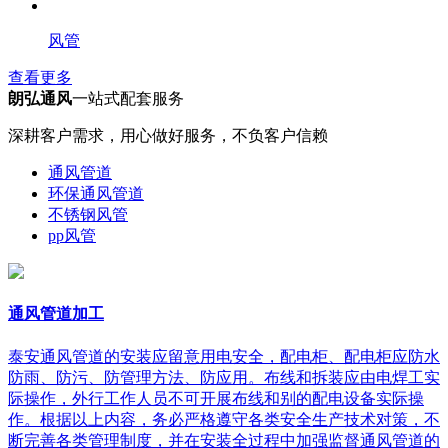
风管
查看更多
朗弘通风
一站式配套服务
深耕客户需求，用心做好服务，不负客户信赖
通风管道
环保通风管道
不锈钢风管
pp风管
通风管道加工
泰安通风管道的安装应留意用电安全，配电柜、配电柜应防水
防雨、防污、防管理方法、防应用。布线和拆装应由电焊工实
际操作，外行工作人员不可开展布线和别的配电设备实际操
作。根据以上内容，务必严格遵守各类安全生产技术对策，不
断完善各类管理制度，并在安装全过程中加强监督通风管道的