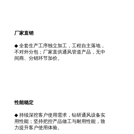
厂家直销
◆ 全套生产工序独立加工，工程自主落地，
不对外分包；厂家直供通风管道产品，无中
间商、分销环节加价。
性能稳定
◆ 持续深挖客户使用需求，钻研通风设备实
用性能；坚持把控产品做工与耐用性能，致
力提升客户使用体验。