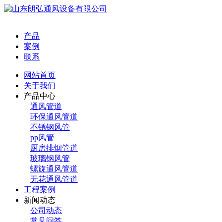
产品
案例
联系
网站首页
关于我们
产品中心
通风管道
环保通风管道
不锈钢风管
pp风管
厨房排烟管道
玻璃钢风管
螺旋通风管道
无花通风管道
工程案例
新闻动态
公司动态
常见问答