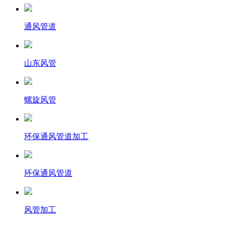
通风管道
山东风管
螺旋风管
环保通风管道加工
环保通风管道
风管加工